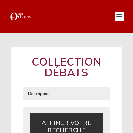
COLLECTION
DÉBATS
Description
Il y a, chez Orizons, nombre de collections
qui ont vocation d’ac­cueillir des textes
dont l’inclination correspondrait à l’idée
AFFINER VOTRE
que l’on se fait de tel sujet, de tel mythe,
RECHERCHE
etc. Il est des écrits qui sortent des