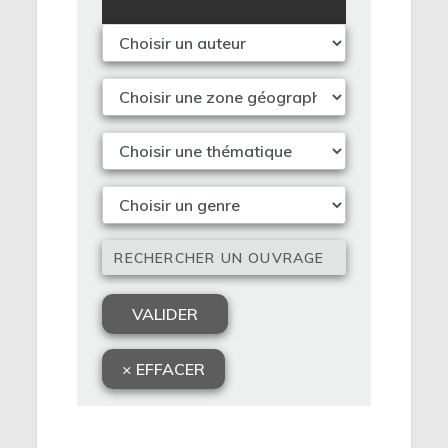
sentiers battus : de leur fond, de leur
forme affleurent une probité et une
richesse intellectuelles qu’on ne saurait
contester ; la question évoquée est au
cœur des sensibilités, réelles ou
ambiguës, dans la Cité. La personnalité
de l’auteur, le thème qu’il articule
méritaient une collection à part entière.
S’il n’est pas de sujet qui s’exclurait des
autres, il est des manières de le traiter
différemment et d’offrir, aux
contemporains, une réflexion nourrie
sans écarter le débat conte­nu souvent
dans le développement de l’ouvrage
proposé ; ladite réflexion n’exciperait pas
d’une intention polémique par principe ;
elle s’ouvre à la discussion,