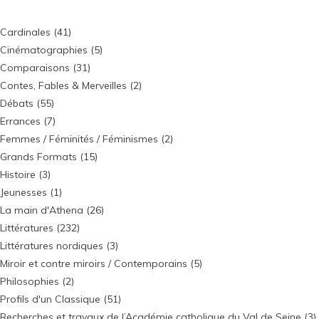
Cardinales
(41)
Cinématographies
(5)
Comparaisons
(31)
Contes, Fables & Merveilles
(2)
Débats
(55)
Errances
(7)
Femmes / Féminités / Féminismes
(2)
Grands Formats
(15)
Histoire
(3)
Jeunesses
(1)
La main d'Athena
(26)
Littératures
(232)
Littératures nordiques
(3)
Miroir et contre miroirs / Contemporains
(5)
Philosophies
(2)
Profils d'un Classique
(51)
Recherches et travaux de l’Académie catholique du Val de Seine
(3)