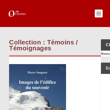
Collection :
Témoins /
C
Témoignages
Aucun
D