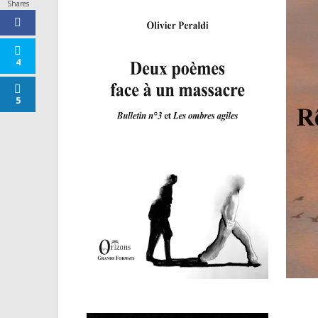
Shares
4
5