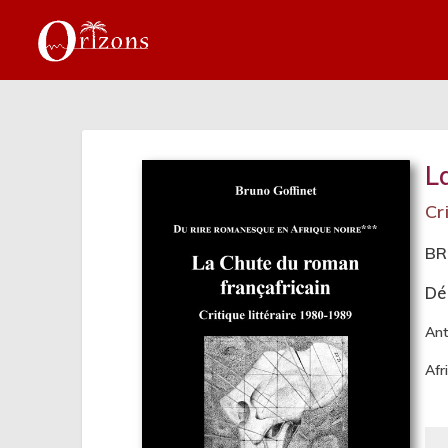
L
Cr
BR
Dé
Ant
Afr