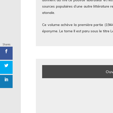
donnent au rire ce pouvoir libérateur et res
sources populaires d’une autre littérature 
atonale.
Ce volume achève la première partie (1944-
éponyme. Le tome II est paru sous le titre 
Shares
Ouv