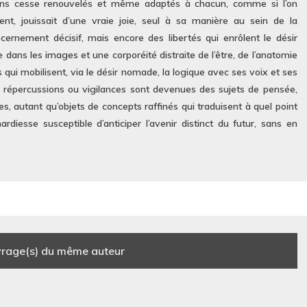
sans cesse renouvelés et même adaptés à chacun, comme si l’on
ent, jouissait d’une vraie joie, seul à sa manière au sein de la
cernement décisif, mais encore des libertés qui enrôlent le désir
e dans les images et une corporéité distraite de l’être, de l’anatomie
qui mobilisent, via le désir nomade, la logique avec ses voix et ses
 répercussions ou vigilances sont devenues des sujets de pensée,
ses, autant qu’objets de concepts raffinés qui traduisent à quel point
iesse susceptible d’anticiper l’avenir distinct du futur, sans en
rage(s) du même auteur