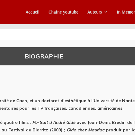
Accueil
Chaine youtube
Auteurs
In Memo
BIOGRAPHIE
sité de Caen, et un doctorat d’esthétique à l’Université de Nanter
umentaires pour les TV françaises, canadiennes, américaines.
é quatre films :
Portrait d’André Gide
avec Jean-Denis Bredin de l
au Festival de Biarritz (2009) ;
Gide chez Mauriac
produit par l