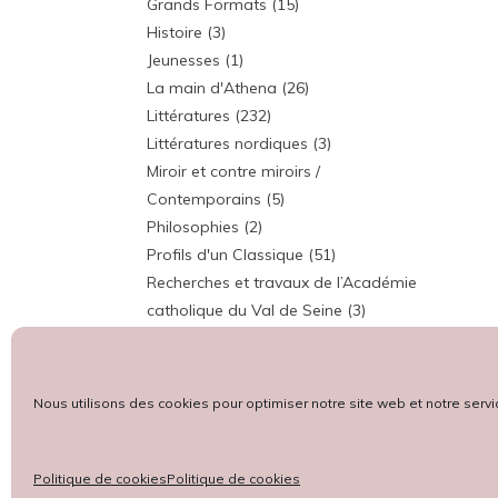
Grands Formats
(15)
Histoire
(3)
Jeunesses
(1)
La main d'Athena
(26)
Littératures
(232)
Littératures nordiques
(3)
Miroir et contre miroirs /
Contemporains
(5)
Philosophies
(2)
Profils d'un Classique
(51)
Recherches et travaux de l’Académie
catholique du Val de Seine
(3)
Rencontres
(8)
Revue annuelle
(1)
Témoins / Témoignages
(41)
Nous utilisons des cookies pour optimiser notre site web et notre servi
Universités
(51)
Politique de cookies
Politique de cookies