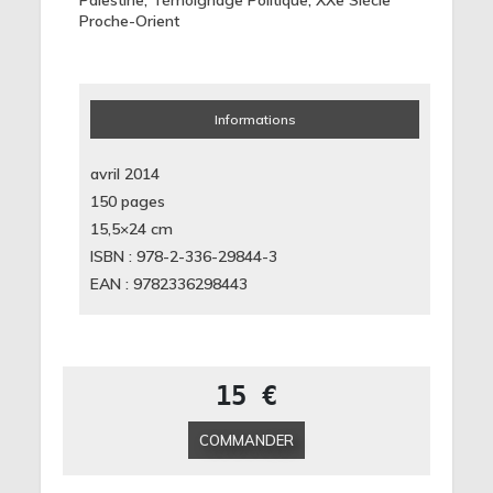
Palestine
,
Témoignage Politique
,
XXe Siècle
Proche-Orient
Informations
avril 2014
150 pages
15,5×24
cm
ISBN : 978-2-336-29844-3
EAN : 9782336298443
15 €
COMMANDER