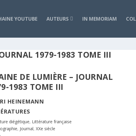
HAINE YOUTUBE
AUTEURS
IN MEMORIAM
COL
JOURNAL 1979-1983 TOME III
AINE DE LUMIÈRE – JOURNAL
9-1983 TOME III
RI HEINEMANN
TÉRATURES
ature diégétique
,
Littérature française
iographie
,
Journal
,
XXe siècle
e