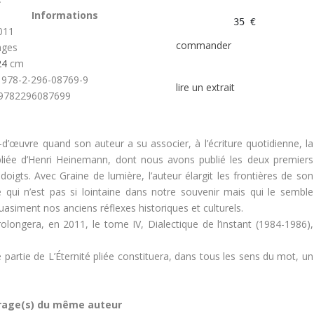
Informations
35 €
2011
commander
ages
24
cm
 978-2-296-08769-9
lire un extrait
 9782296087699
ef-d’œuvre quand son auteur a su associer, à l’écriture quotidienne, la
ité pliée d’Henri Heinemann, dont nous avons publié les deux premiers
 doigts. Avec Graine de lumière, l’auteur élargit les frontières de son
 qui n’est pas si lointaine dans notre souvenir mais qui le semble
asiment nos anciens réflexes historiques et culturels.
olongera, en 2011, le tome IV, Dialectique de l’instant (1984-1986),
partie de L’Éternité pliée constituera, dans tous les sens du mot, un
rage(s) du même auteur