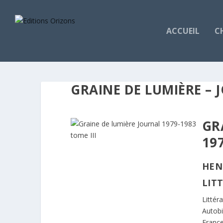
ACCUEIL
C
GRAINE DE LUMIÈRE – 
GR
197
HEN
LIT
Littér
Autob
Franc