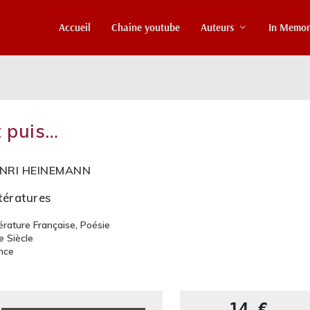
Accueil
Chaine youtube
Auteurs
In Memo
t puis…
NRI HEINEMANN
ttératures
térature Française
,
Poésie
e Siècle
nce
14 €