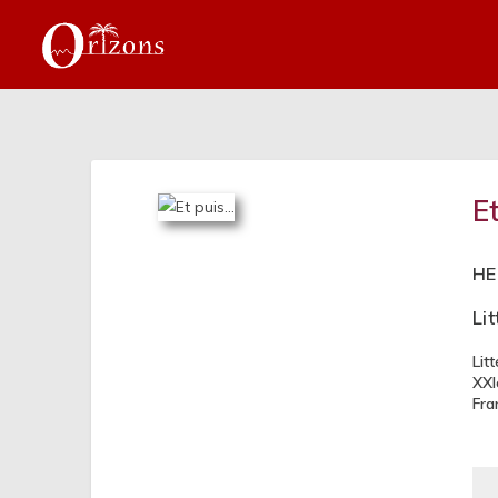
E
HE
Li
Lit
XXI
Fra