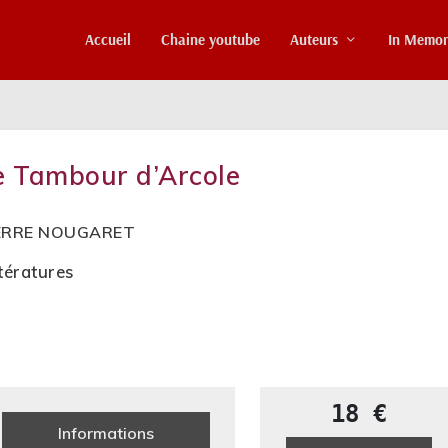
Accueil
Chaine youtube
Auteurs
In Memo
e Tambour d’Arcole
ERRE NOUGARET
ttératures
18 €
Informations