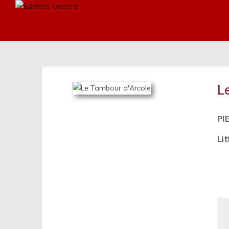
L
PI
Li