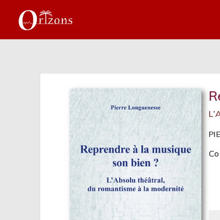
R
L’
PI
Co