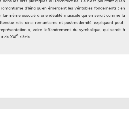
dans les arts plastiques ou l’architecture. Ce n’est pourtant qu’en
 romantisme d’Iéna qu’en émergent les véritables fondements : en
rt » lui-même associé à une idéalité musicale qui en serait comme la
attendue relie ainsi romantisme et postmodernité, expliquant peut-
 représentation », voire l’effondrement du symbolique, qui serait à
e
ut de XXI
siècle.