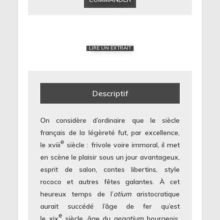
LIRE UN EXTRAIT
Descriptif
On considère d’ordinaire que le siècle
français de la légèreté fut, par excellence,
e
le
xviii
siècle
:
frivole voire immoral, il met
en scène le plaisir sous un jour avantageux,
esprit de salon, contes libertins, style
rococo et autres fêtes galantes
.
À cet
heureux temps de l’
otium
aristocratique
aurait succédé l’âge de fer qu’est
e
le xix
siècle, âge du
negotium
bourgeois,