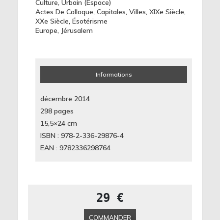
Culture
,
Urbain (espace)
Actes De Colloque
,
Capitales
,
Villes
,
XIXe Siècle
,
XXe Siècle
,
Ésotérisme
Europe
,
Jérusalem
Informations
décembre 2014
298 pages
15,5×24
cm
ISBN : 978-2-336-29876-4
EAN : 9782336298764
29 €
COMMANDER