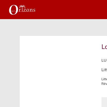
L
LU
Li
Lit
Rév