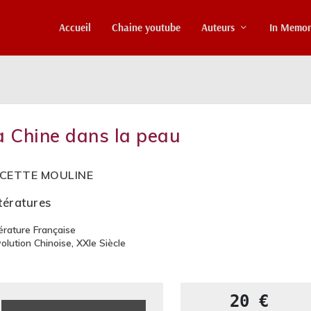
Accueil
Chaine youtube
Auteurs
In Memo
a Chine dans la peau
CETTE MOULINE
ttératures
térature Française
olution Chinoise
,
XXIe Siècle
20 €