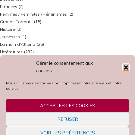
Errances
(7)
Femmes / Féminités / Féminismes
(2)
Grands Formats
(15)
Histoire
(3)
Jeunesses
(1)
La main d'Athena
(26)
Littératures
(232)
Littératures nordiques
(3)
Gérer le consentement aux
Miroir et contre miroirs / Contemporains
(5)
cookies
Philosophies
(2)
Profils d'un Classique
(51)
Nous utilisons des cookies pour optimiser notre site web et notre
service.
Recherches et travaux de l’Académie catholique du Val de Seine
(3)
Rencontres
(8)
Revue annuelle
(1)
ACCEPTER LES COOKIES
Témoins / Témoignages
(41)
REFUSER
Universités
(51)
VOIR LES PRÉFÉRENCES