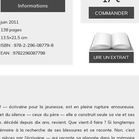
Informations
COMMANDER
juin 2011
138 pages
13,5×21,5
cm
ISBN : 978-2-296-08779-8
EAN : 9782296087798
LIRE UN EXTRAIT
 écrivaine pour la jeunesse, est en pleine rupture amoureuse.
 et du silence — ceux du père — elle a construit seule sa vie et ses
, décédé depuis dix ans, revient. Que vient-il faire ? Si longtemps
oire à la recherche de ses blessures et se raconte. Non, c’est
pièces par l’écrivaine — qui raconte sa plongée dans la mémoire