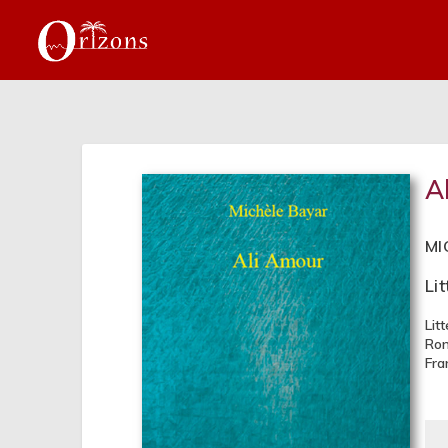
A
MI
Li
Lit
Ro
Fra