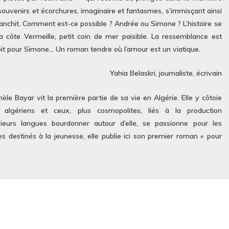
ur souvenirs et écorchures, imaginaire et fantasmes, s’immisçant ainsi
franchit. Comment est-ce possible ? Andrée ou Simone ? L’histoire se
 la côte Vermeille, petit coin de mer paisible. La ressemblance est
oit pour Simone… Un roman tendre où l’amour est un viatique.
Yahia Belaskri, journaliste, écrivain
èle Bayar vit la première partie de sa vie en Algérie. Elle y côtoie
et algériens et ceux, plus cosmopolites, liés à la production
sieurs langues bourdonner autour d’elle, se passionne pour les
destinés à la jeunesse, elle publie ici son premier roman « pour