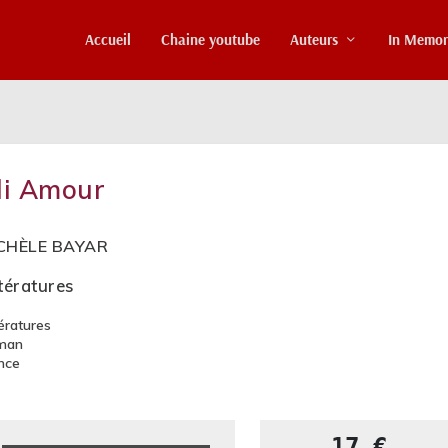
Accueil
Chaine youtube
Auteurs
In Memo
li Amour
CHÈLE BAYAR
ttératures
tératures
man
nce
17 €