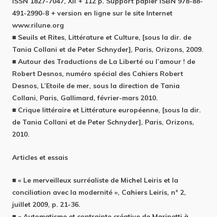
ISSN 1827-7047, XII + 112 p. Support papier ISBN 978-88-
491-2990-8 + version en ligne sur le site Internet
www.rilune.org
■ Seuils et Rites, Littérature et Culture, [sous la dir. de
Tania Collani et de Peter Schnyder], Paris, Orizons, 2009.
■ Autour des Traductions de La Liberté ou l’amour ! de
Robert Desnos, numéro spécial des Cahiers Robert
Desnos, L’Etoile de mer, sous la direction de Tania
Collani, Paris, Gallimard, février-mars 2010.
■ Crique littéraire et Littérature européenne, [sous la dir.
de Tania Collani et de Peter Schnyder], Paris, Orizons,
2010.
Articles et essais
■ « Le merveilleux surréaliste de Michel Leiris et la
conciliation avec la modernité », Cahiers Leiris, n° 2,
juillet 2009, p. 21-36.
■ « Automatisme et contrainte créative de Marinetti à