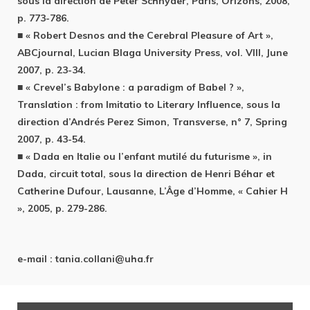
sous la direction de Peter Schnyder, Paris, Orizons, 2008,
p. 773-786.
■ « Robert Desnos and the Cerebral Pleasure of Art »,
ABCjournal, Lucian Blaga University Press, vol. VIII, June
2007, p. 23-34.
■ « Crevel’s Babylone : a paradigm of Babel ? »,
Translation : from Imitatio to Literary Influence, sous la
direction d’Andrés Perez Simon, Transverse, n° 7, Spring
2007, p. 43-54.
■ « Dada en Italie ou l’enfant mutilé du futurisme », in
Dada, circuit total, sous la direction de Henri Béhar et
Catherine Dufour, Lausanne, L’Âge d’Homme, « Cahier H
», 2005, p. 279-286.
e-mail :
tania.collani@uha.fr