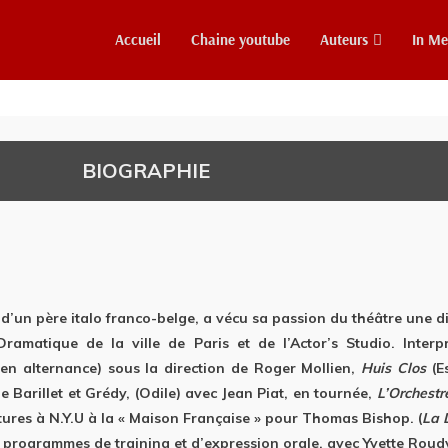
Accueil
Chaine youtube
Auteurs
In M
BIOGRAPHIE
’un père italo franco-belge, a vécu sa passion du théâtre une diz
ramatique de la ville de Paris et de l’Actor’s Studio. Interp
 en alternance) sous la direction de Roger Mollien,
Huis Clos
(E
e Barillet et Grédy, (Odile) avec Jean Piat, en tournée,
L’Orchest
ures à N.Y.U à la « Maison Française » pour Thomas Bishop. (
La 
 programmes de training et d’expression orale, avec Yvette Roudy.