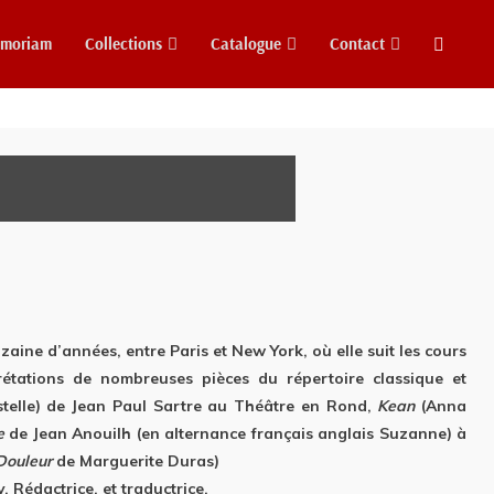
emoriam
Collections
Catalogue
Contact
aine d’années, entre Paris et New York, où elle suit les cours
rétations de nombreuses pièces du répertoire classique et
stelle) de Jean Paul Sartre au Théâtre en Rond,
Kean
(Anna
re
de Jean Anouilh (en alternance français anglais Suzanne) à
Douleur
de Marguerite Duras)
 Rédactrice, et traductrice.